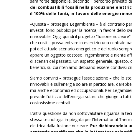
sarà forse disponibile, secondo il percorso previsto da
dei combustibili fossili nella produzione elettr
il 100% delle fonti, in favore delle energie rinnov
«Questa – prosegue Legambiente – è al contrario per 
investiti fondi pubblici per la ricerca, in favore dello
rinnovabile. Oggi quindi il progetto “fusione nucleare
che costi – possa entrare in esercizio una centrale bas
poi dell’attuale scenario energetico e del ruolo sempre
appare un oggetto costoso, ingombrante e niente affa
di scenari del passato. Un aspetto generale, questo, che
benefici, su cui riteniamo debbano essere condivisi cri
Siamo convinti – prosegue l’associazione – che lo stess
rinnovabili e sull’energia solare in particolare, darebbe
ma anche economici ed occupazionali. Per Legambiente 
prevede l’utilizzo dell’energia solare che giunge a tut
costosissime centrali.
L’altra questione da non sottovalutare riguarda la tec
stessa tecnologia impiegata per l’International Ther
elettrica dalla fusione nucleare.
Pur dichiarandola un
contrario specificare che la letteratura scientif