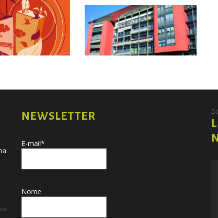
D
NEWSLETTER
L
E-mail*
una
Nome