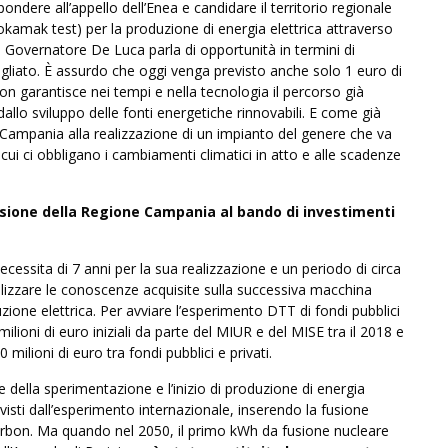
ondere all’appello dell’Enea e candidare il territorio regionale
okamak test) per la produzione di energia elettrica attraverso
Il Governatore De Luca parla di opportunità in termini di
bagliato. È assurdo che oggi venga previsto anche solo 1 euro di
n garantisce nei tempi e nella tecnologia il percorso già
dallo sviluppo delle fonti energetiche rinnovabili. E come già
 Campania alla realizzazione di un impianto del genere che va
 cui ci obbligano i cambiamenti climatici in atto e alle scadenze
sione della Regione Campania al bando di investimenti
necessita di 7 anni per la sua realizzazione e un periodo di circa
ilizzare le conoscenze acquisite sulla successiva macchina
ione elettrica. Per avviare l’esperimento DTT di fondi pubblici
ilioni di euro iniziali da parte del MIUR e del MISE tra il 2018 e
 milioni di euro tra fondi pubblici e privati.
della sperimentazione e l’inizio di produzione di energia
evisti dall’esperimento internazionale, inserendo la fusione
arbon. Ma quando nel 2050, il primo kWh da fusione nucleare