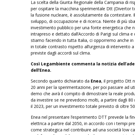
La scelta della Giunta Regionale della Campania di risp
per ospitare la macchina sperimentale Dtt (Divertor t
la fusione nucleare, è assolutamente da contestare.
sviluppo, di occupazione e di ricerca. Niente di più s
investimento pubblico per una fonte energetica che no
intrapreso e dettato dall’Accordo di Parigi sul clima e 
stiamo facendo in tutta Italia, ci opporremo anche in
in totale contrasto rispetto all’urgenza di intervento a
previste dagli accordi sul clima.
Così Legambiente commenta la notizia dell’ade
dell’Enea.
Secondo quanto dichiarato da
Enea
, il progetto Dtt 
20 anni per la sperimentazione, per poi passare ad ut
demo che avrà il compito di dimostrare la reale produz
da investire se ne prevedono molti, a partire dagli 80 m
il 2023, per un investimento totale previsto di oltre 500
Enea nel presentare l’esperimento DTT prevede la fine 
elettrica a partire dal 2050, in accordo con i tempi pr
come strategica nel contribuire ad una società low c