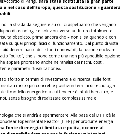
ll’Accordo di Parigi,
sarà stata sostituita la gran parte
ica e nel caso dell’Europa, questa sostituzione riguarderà
abili.
noi la strada da seguire e su cui ci aspettiamo che vengano
 sviluppo di tecnologie e soluzioni verso un futuro totalmente
” risulta obsoleto, prima ancora che – non si sa quando e con
ata su quei principi fisici di funzionamento. Dal punto di vista
 più determinante delle fonti rinnovabili, la fusione nucleare
tto “pulito”, che si pone come una non più appetibile opzione
 appare prioritario anche nell’analisi dei rischi, costi,
teri e parametri di valutazione».
o sforzo in termini di investimenti e di ricerca, sulle fonti
 risultati molto più concreti e positivi in termini di tecnologia
il modello energetico a cui tendere è infatti ben altro, e
ti noi, senza bisogno di realizzare complessissime e
nologia che si andrà a sperimentare. Alla base del DTT c’è la
monuclear Experimental Reactor (ITER) per produrre energia
a fonte di energia illimitata e pulita, occorre al
ica disponibile fornisce per la fusione valutazioni